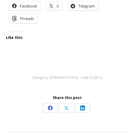
Facebook
X
Telegram
Threads
Like this:
Category:
ΕΠΙΚΑΙΡΟΤΗΤΑ
04/12/2012
Share this post
Share
Share
Share
on
on
on
Facebook
X
LinkedIn