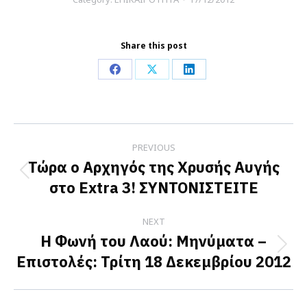
Share this post
Share
Share
Share
on
on
on
Facebook
X
LinkedIn
Post
PREVIOUS
navigation
Τώρα ο Αρχηγός της Χρυσής Αυγής
Previous
στο Extra 3! ΣΥΝΤΟΝΙΣΤΕΙΤΕ
post:
NEXT
Η Φωνή του Λαού: Μηνύματα –
Next
Επιστολές: Τρίτη 18 Δεκεμβρίου 2012
post: