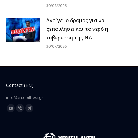
30/07/2026
Ανοίγει ο δρόμος για να
ξεπουλήσει και το νερό η
κυβέρνηση της ΝΔ!
30/07/2026
Contact (EN):
info@antepithesi.gr
Find us on:
YouTube
Viber
Telegram
page
page
page
opens
opens
opens
in
in
in