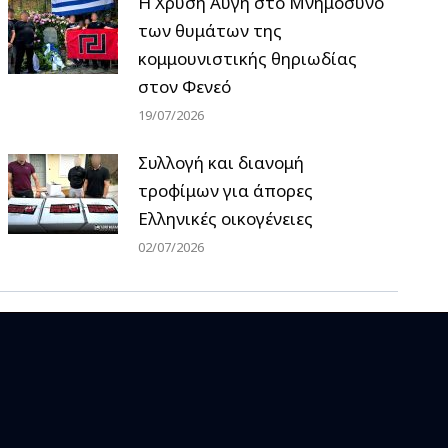
Η Χρυσή Αυγή στο Μνημόσυνο
των θυμάτων της
κομμουνιστικής θηριωδίας
στον Φενεό
19/07/2026
Συλλογή και διανομή
τροφίμων για άπορες
Ελληνικές οικογένειες
02/07/2026