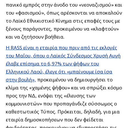
πανικό εμπρός στην άνοδο του «νεοναζισμού» και
του «φασισμού», όπως αρέσκονται να αποκαλούν
το Λαϊκό Εθνικιστικό Κίνημα στις επαφές τους με
ξένους παράγοντες, προκειμένου να «κλαφτούν»
και να ζητήσουν βοήθεια.
H RASS είναι η εταιρία που πριν από τις εκλογές
του Μαΐου, όπου ο Λαϊκός Σύνδεσμος Χρυσή Αυγή
έλαβε επίσημα το 6,97% των ψήφων του
Ελληνικού Λαού, έλεγε ότι «μπαίνουμε ίσα ίσα
στην βουλή»,
προκειμένου να δημιουργήσει το
κλίμα της «χαμένης ψήφου» και να σπρώξει κόσμο
προς την ΝΔ, ενόψει της «έλευσης των
κομμουνιστών» που προπαγάνδιζε σύσσωμος ο
καθεστωτικός Τύπος. Πρόκειται, δηλαδή, για μια
εταιρία δημοσκοπήσεων που δεν φείδεται
φαιδρότητας, προκειμένου να εξυπηρετήσει τις