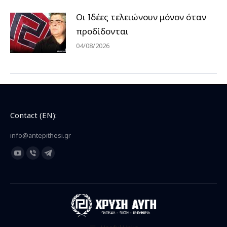
Οι Ιδέες τελειώνουν μόνον όταν
προδίδονται
04/08/2026
Contact (EN):
info@antepithesi.gr
Find us on:
YouTube
Viber
Telegram
page
page
page
opens
opens
opens
in
in
in
new
new
new
window
window
window