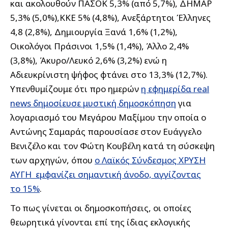
και ακολουθούν ΠΑΣΟΚ 5,3% (από 5,7%), ΔΗΜΑΡ
5,3% (5,0%),ΚΚΕ 5% (4,8%), Ανεξάρτητοι Έλληνες
4,8 (2,8%), Δημιουργία Ξανά 1,6% (1,2%),
Οικολόγοι Πράσινοι 1,5% (1,4%), Άλλο 2,4%
(3,8%), Άκυρο/Λευκό 2,6% (3,2%) ενώ η
Αδιευκρίνιστη ψήφος φτάνει στο 13,3% (12,7%).
Υπενθυμίζουμε ότι προ ημερών
η εφημερίδα real
news δημοσίευσε μυστική δημοσκόπηση
για
λογαριασμό του Μεγάρου Μαξίμου την οποία ο
Αντώνης Σαμαράς παρουσίασε στον Ευάγγελο
Βενιζέλο και τον Φώτη Κουβέλη κατά τη σύσκεψη
των αρχηγών, όπου
ο Λαϊκός Σύνδεσμος ΧΡΥΣΗ
ΑΥΓΗ εμφανίζει σημαντική άνοδο, αγγίζοντας
το 15%
.
Το πως γίνεται οι δημοσκοπήσεις, οι οποίες
θεωρητικά γίνονται επί της ίδιας εκλογικής