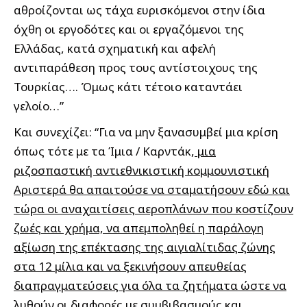
αθροίζονται ως τάχα ευρισκόμενοι στην ίδια
όχθη οι εργοδότες και οι εργαζόμενοι της
Ελλάδας, κατά σχηματική και αφελή
αντιπαράθεση προς τους αντίστοιχους της
Τουρκίας…. Όμως κάτι τέτοιο καταντάει
γελοίο…”
Και συνεχίζει: “Για να μην ξανασυμβεί μια κρίση
όπως τότε με τα Ίμια / Καρντάκ,
μια
ριζοσπαστική αντιεθνικιστική κομμουνιστική
Αριστερά θα απαιτούσε να σταματήσουν εδώ και
τώρα οι αναχαιτίσεις αεροπλάνων που κοστίζουν
ζωές και χρήμα, να απεμποληθεί η παράλογη
αξίωση της επέκτασης της αιγιαλίτιδας ζώνης
στα 12 μίλια και να ξεκινήσουν απευθείας
διαπραγματεύσεις για όλα τα ζητήματα ώστε να
λυθούν οι διαφορές με συμβιβασμούς και