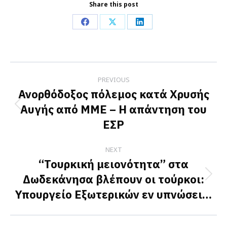
Share this post
Share
Share
Share
on
on
on
Facebook
X
LinkedIn
Post
PREVIOUS
navigation
Ανορθόδοξος πόλεμος κατά Χρυσής
Αυγής από ΜΜΕ – Η απάντηση του
Previous
ΕΣΡ
post:
NEXT
“Τουρκική μειονότητα” στα
Δωδεκάνησα βλέπουν οι τούρκοι:
Next
Υπουργείο Εξωτερικών εν υπνώσει…
post: