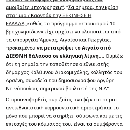
αμοιβαίες υποχωρήσεις”
. “
Σα σήμερα, την κρίση
στα Ίμια / Καρντάκ την ΞΕΚΙΝΗΣΕ Η
ΕΛΛΑΔΑ,
καθώς το πρόγραμμα «εποικισμού 10
βραχονησίδων» είχε αρχίσει να υλοποιείται από
τα υπουργεία Άμυνας, Αιγαίου και Γεωργίας,
προκειμένου
να μετατρέψει το Αιγαίο από
ΔΙΕΘΝΗ θάλασσα σε ελληνική λίμνη….
Θυμίζω
ότι τη σημαία την τοποθέτησε ο εθνικιστής
δήμαρχος Καλύμνου Διακομιχάλης, κολλητός του
Αρσένη, συνοδεία του δημοσιογράφου Αργύρη
Ντινόπουλου, σημερινού βουλευτή της Ν.Δ”.
Ο προαναφερθείς συριζαίος αναφέρεται σε μια
αντιεθνικιστική κομμουνιστική αριστερά και το
μόνο που μπορεί να στηρίξει, σύμφωνα και με τις
επιταγές του κόμματος του, είναι τα συμφέροντα