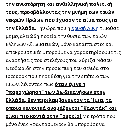
την ανιστόρητη και ανθελληνική πολιτική
τους, προσβάλλοντας την μνήμη των τριών
νεκρών Ηρώων που έχυσαν το αίμα τους για
την Ελλάδα.
Την ώρα που
η
Χρυσή Αυγή
τιμούσε
με μεγαλειώδη πορεία την θυσία των τριών
Ελλήνων Αξιωματικών, μόνο κατάπτυστες και
αποκρουστικές μπορούμε να χαρακτηρίσουμε τις
αναρτήσεις του στελέχους του Σύριζα Νάσου
Θεοδωρίδη στην προσωπική του σελίδα στο
facebook που πήρε θέση για την επέτειο των
Ιμίων, λέγοντας πως
όταν έγινε η
“παραχώρηση” των Δωδεκανήσων στην
Ελλάδα, δεν περιλαμβάνονταν τα Ίμια, τα
οποία κανονικά ονομάζονται “Καρντάκ” και
είναι πιο κοντά στην Τουρκία!
Με τρόπο που
μόνο ένας «φαντασμένος» θα μπορούσε να