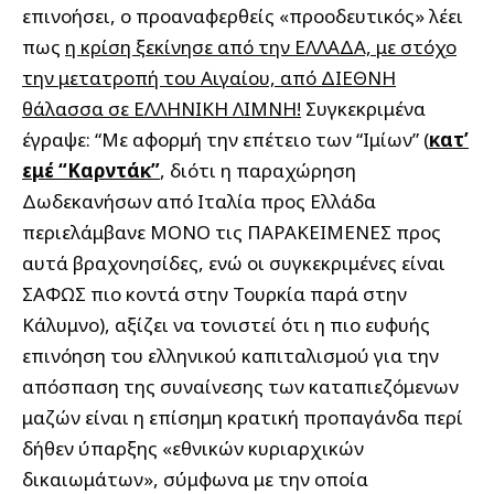
επινοήσει, ο προαναφερθείς «προοδευτικός» λέει
πως
η κρίση ξεκίνησε από την ΕΛΛΑΔΑ, με στόχο
την μετατροπή του Αιγαίου, από ΔΙΕΘΝΗ
θάλασσα σε ΕΛΛΗΝΙΚΗ ΛΙΜΝΗ!
Συγκεκριμένα
έγραψε: “Με αφορμή την επέτειο των “Ιμίων” (
κατ’
εμέ “Καρντάκ”
, διότι η παραχώρηση
Δωδεκανήσων από Ιταλία προς Ελλάδα
περιελάμβανε ΜΟΝΟ τις ΠΑΡΑΚΕΙΜΕΝΕΣ προς
αυτά βραχονησίδες, ενώ οι συγκεκριμένες είναι
ΣΑΦΩΣ πιο κοντά στην Τουρκία παρά στην
Κάλυμνο), αξίζει να τονιστεί ότι η πιο ευφυής
επινόηση του ελληνικού καπιταλισμού για την
απόσπαση της συναίνεσης των καταπιεζόμενων
μαζών είναι η επίσημη κρατική προπαγάνδα περί
δήθεν ύπαρξης «εθνικών κυριαρχικών
δικαιωμάτων», σύμφωνα με την οποία