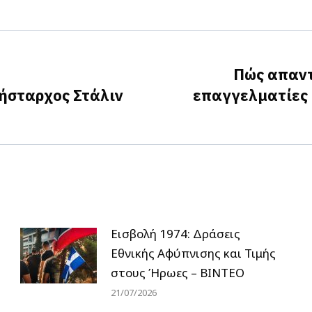
on
on
on
Facebook
X
LinkedIn
Πώς απαντ
λήσταρχος Στάλιν
επαγγελματίες 
Next
post:
Εισβολή 1974: Δράσεις
Εθνικής Αφύπνισης και Τιμής
στους Ήρωες – ΒΙΝΤΕΟ
21/07/2026