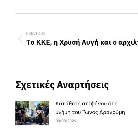
Post
navigation
PREVIOUS
Τo ΚΚΕ, η Χρυσή Αυγή και ο αρχι
Previous
post:
Σχετικές Αναρτήσεις
Κατάθεση στεφάνου στη
μνήμη του Ίωνος Δραγούμη
08/08/2026