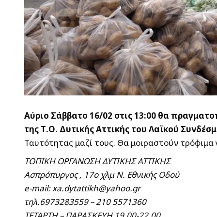
Αύριο Σάββατο 16/02 στις 13:00 θα πραγματ
της Τ.Ο. Δυτικής Αττικής του Λαϊκού Συνδέσμ
Ταυτότητας μαζί τους. Θα μοιραστούν τρόφιμα γ
ΤΟΠΙΚΗ ΟΡΓΑΝΩΣΗ ΔΥΤΙΚΗΣ ΑΤΤΙΚΗΣ
Ασπρόπυργος , 17ο χλμ Ν. Εθνικής Οδού
e-mail:
xa.dytattikh@yahoo.gr
τηλ.6973283559 – 210 5571360
ΤΕΤΑΡΤΗ – ΠΑΡΑΣΚΕΥΗ 19.00-22.00