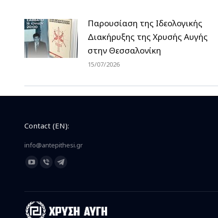
Παρουσίαση της Ιδεολογικής
Διακήρυξης της Χρυσής Αυγής
στην Θεσσαλονίκη
15/07/2026
Contact (EN):
info@antepithesi.gr
Find us on:
YouTube
Viber
Telegram
page
page
page
opens
opens
opens
in
in
in