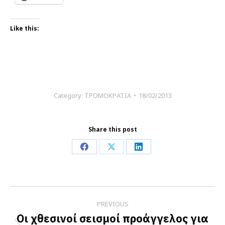
Like this:
Category:
ΤΡΟΜΟΚΡΑΤΙΑ
18/02/2013
Share this post
Share
Share
Share
on
on
on
Facebook
X
LinkedIn
Post
PREVIOUS
navigation
Οι χθεσινοί σεισμοί προάγγελος για