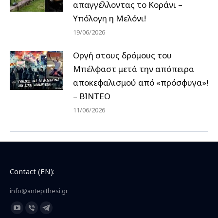
απαγγέλλοντας το Κοράνι –
Υπόλογη η Μελόνι!
19/06/2026
Οργή στους δρόμους του
Μπέλφαστ μετά την απόπειρα
αποκεφαλισμού από «πρόσφυγα»!
– ΒΙΝΤΕΟ
11/06/2026
Contact (EN):
info@antepithesi.gr
Find us on:
YouTube
Viber
Telegram