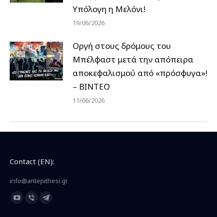
Υπόλογη η Μελόνι!
19/06/2026
Οργή στους δρόμους του
Μπέλφαστ μετά την απόπειρα
αποκεφαλισμού από «πρόσφυγα»!
– ΒΙΝΤΕΟ
11/06/2026
Contact (EN):
info@antepithesi.gr
Find us on:
YouTube
Viber
Telegram
page
page
page