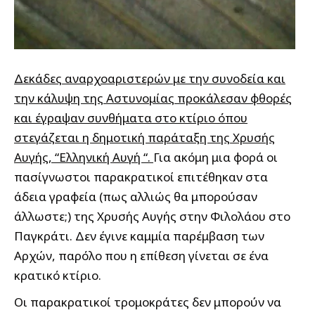
Δεκάδες αναρχοαριστερών με την συνοδεία και
την κάλυψη της Αστυνομίας προκάλεσαν φθορές
και έγραψαν συνθήματα στο κτίριο όπου
στεγάζεται η δημοτική παράταξη της Χρυσής
Αυγής, “Ελληνική Αυγή “.
Για ακόμη μια φορά
οι
πασίγνωστοι παρακρατικοί επιτέθηκαν στα
άδεια γραφεία (πως αλλιώς θα μπορούσαν
άλλωστε;) της Χρυσής Αυγής στην Φιλολάου στο
Παγκράτι. Δεν έγινε καμμία παρέμβαση των
Αρχών, παρόλο που η επίθεση γίνεται σε ένα
κρατικό κτίριο.
Οι παρακρατικοί τρομοκράτες δεν μπορούν να