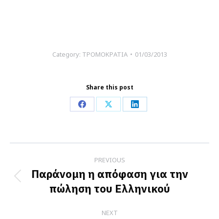
Category:
ΤΡΟΜΟΚΡΑΤΙΑ
01/03/2013
Share this post
Share
Share
Share
on
on
on
Facebook
X
LinkedIn
Post
PREVIOUS
navigation
Παράνομη η απόφαση για την
Previous
πώληση του Ελληνικού
post:
NEXT