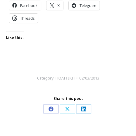
Facebook
X
Telegram
Threads
Like this:
Category:
ΠΟΛΙΤΙΚΗ
02/03/2013
Share this post
Share
Share
Share
on
on
on
Facebook
X
LinkedIn