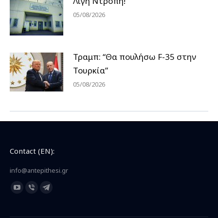
Λίγη Ντροπή!
05/08/2026
Τραμπ: “Θα πουλήσω F-35 στην
Τουρκία”
05/08/2026
Contact (EN):
info@antepithesi.gr
Find us on:
YouTube
Viber
Telegram
page
page
page