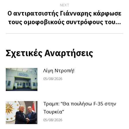
NEXT
Ο αντιρατσιστής Γιάνναρης κάρφωσε
Next
τους ομοφοβικούς συντρόφους του…
post:
Σχετικές Αναρτήσεις
Λίγη Ντροπή!
05/08/2026
Τραμπ: “Θα πουλήσω F-35 στην
Τουρκία”
05/08/2026