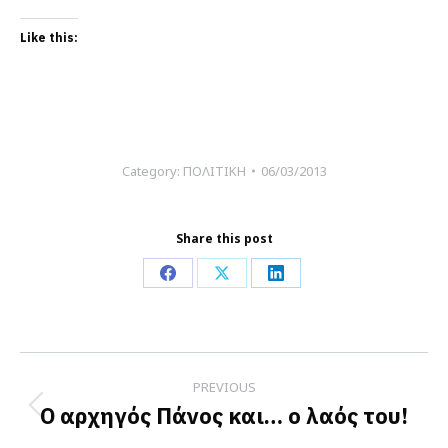
Like this:
Category:
ΠΟΛΙΤΙΚΗ
06/03/2013
Share this post
Share
Share
Share
on
on
on
Facebook
X
LinkedIn
Post
PREVIOUS
navigation
Ο αρχηγός Πάνος και… ο λαός του!
Previous
post: