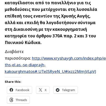
καταγέλαστοι από το πανελλήνιο για τις
μεθοδεύσεις που μετέρχονται στη λυσσαλέα
επίθεσή τους εναντίον της Χρυσής Αυγής,
αλλά και επειδή θα λογοδοτήσουν σύντομα
στη Δικαιοσύνη με την κακουργηματική
κατηγορία του άρθρου 370Α παρ. 2 και 3 του
Ποινικού Κώδικα.
Διαβάστε
περισσότερα:
http://www.xryshaygh.com/index.php/e
ths-el.as.-se-diaprajh-
kakourghmatos#.UTeISRyeN_U#ixzz2MmjVLpVJ
Share this:
Facebook
X
Telegram
Threads