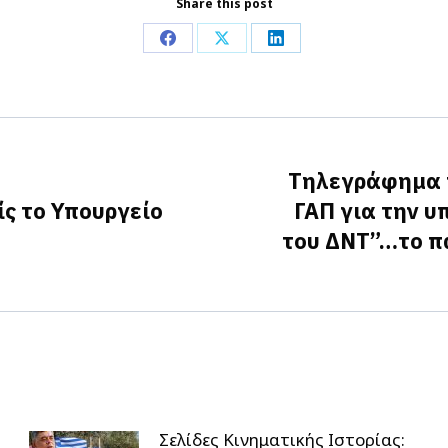
Share this post
Share
Share
Share
on
on
on
Facebook
X
LinkedIn
Τηλεγράφημα τ
ίς το Υπουργείο
ΓΑΠ για την υ
Next
του ΔΝΤ”…το π
post:
Σελίδες Κινηματικής Ιστορίας: