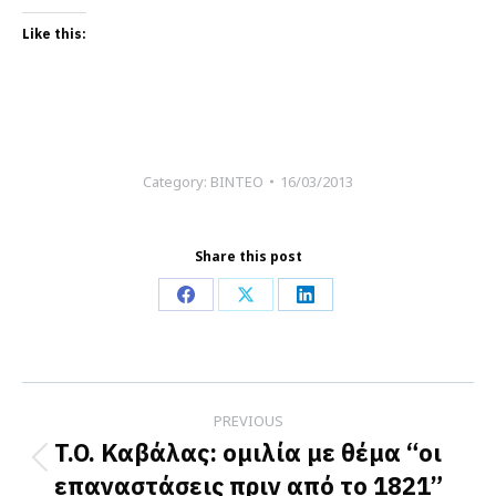
Like this:
Category:
ΒΙΝΤΕΟ
16/03/2013
Share this post
Share
Share
Share
on
on
on
Facebook
X
LinkedIn
Post
PREVIOUS
navigation
T.O. Καβάλας: ομιλία με θέμα “οι
Previous
επαναστάσεις πριν από το 1821”