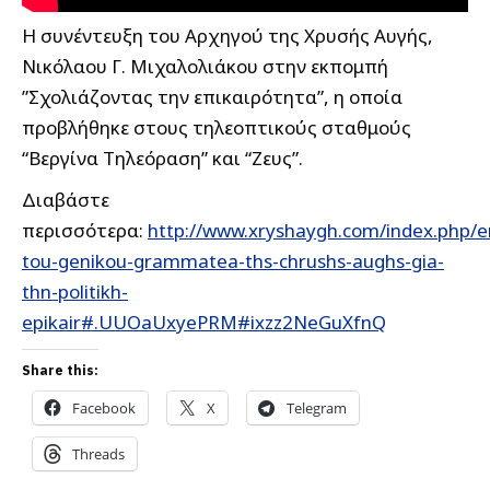
Η συνέντευξη του Αρχηγού της Χρυσής Αυγής,
Νικόλαου Γ. Μιχαλολιάκου στην εκπομπή
”Σχολιάζοντας την επικαιρότητα”,
η οποία
προβλήθηκε στους τηλεοπτικούς σταθμούς
“Βεργίνα Τηλεόραση” και “Ζευς”.
Διαβάστε
περισσότερα:
http://www.xryshaygh.com/index.php/e
tou-genikou-grammatea-ths-chrushs-aughs-gia-
thn-politikh-
epikair#.UUOaUxyePRM#ixzz2NeGuXfnQ
Share this:
Facebook
X
Telegram
Threads