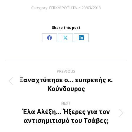
Category:
ΕΠΙΚΑΙΡΟΤΗΤΑ
20/03/2013
Share this post
Share
Share
Share
on
on
on
Facebook
X
LinkedIn
Post
PREVIOUS
navigation
Ξαναχτύπησε ο… ευπρεπής κ.
Previous
Κούνδουρος
post:
NEXT
Έλα Αλέξη… Ήξερες για τον
Next
αντισημιτισμό του Τσάβες;
post: