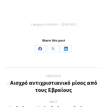
Category:
ΕΛΛΑΔΑ
22/03/2013
Share this post
Share
Share
Share
on
on
on
Facebook
X
LinkedIn
Post
PREVIOUS
navigation
Αισχρό αντιχριστιανικό μίσος από
Previous
τους Εβραίους
post:
NEXT