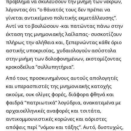
πρόβλημα να σκυλεύσουν την μνήμη των νεκρών,
λέγοντας ότι ’’ο θάνατός τους δεν πρέπει να
γίνεται αντικείμενο πολιτικής εκμετάλλευσης’’.
Αντί να το βουλώσουν -και πατώντας πάνω στην
έκταση της μνημονιακής λαίλαπας- συσκοτίζουν
πλήρως την αλήθεια και, ξεπερνώντας κάθε όριο
αστικής υποκρισίας, χυδαιολογούν ασύστολα
στην μνήμη των δολοφονημένων, εκστομίζοντας
κροκοδείλια ’’συλλυπητήρια’’.
Από τους προσκυνημένους αυτούς απολογητές
και υπερασπιστές της μνημονιακής κατοχής
ακούμε, ουκ ολίγες φορές, διάφορα φθηνά και
φαιδρά ’’πατριωτικά’’ λογύδρια, ανακατεμένα με
αρχαιοελληνικές αναφορές και τσιτάτα,
αντικομμουνιστικές κορώνες και αόριστες
απόψεις περί ’’νόμου και τάξης’’. Αυτό, δυστυχώς,