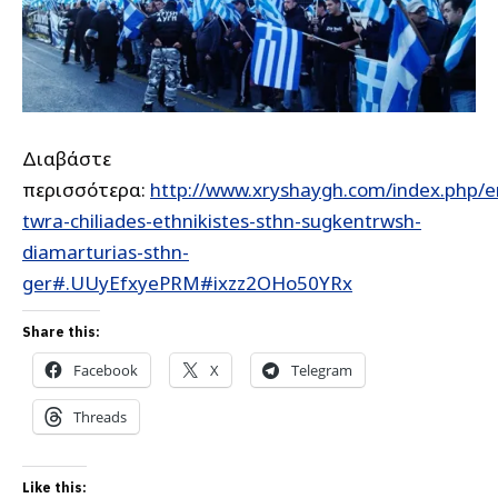
Διαβάστε
περισσότερα:
http://www.xryshaygh.com/index.php/e
twra-chiliades-ethnikistes-sthn-sugkentrwsh-
diamarturias-sthn-
ger#.UUyEfxyePRM#ixzz2OHo50YRx
Share this:
Facebook
X
Telegram
Threads
Like this: