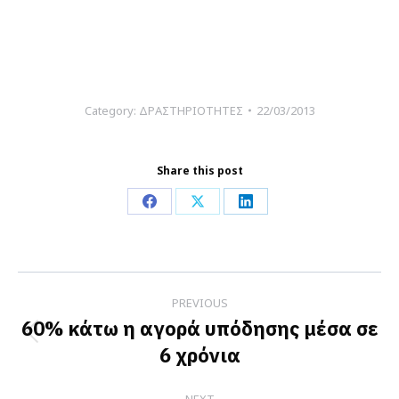
Category:
ΔΡΑΣΤΗΡΙΟΤΗΤΕΣ
22/03/2013
Share this post
Share
Share
Share
on
on
on
Facebook
X
LinkedIn
Post
PREVIOUS
navigation
60% κάτω η αγορά υπόδησης μέσα σε
Previous
6 χρόνια
post:
NEXT