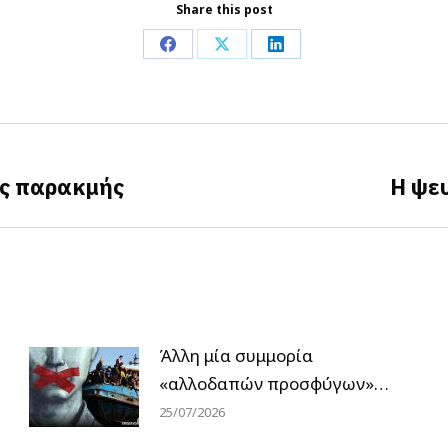
Share this post
Share
Share
Share
on
on
on
Facebook
X
LinkedIn
ης παρακμής
Η ψε
Next
post:
Άλλη μία συμμορία
«αλλοδαπών προσφύγων»…
25/07/2026