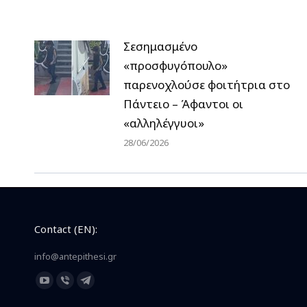
Σεσημασμένο
«προσφυγόπουλο»
παρενοχλούσε φοιτήτρια στο
Πάντειο – Άφαντοι οι
«αλληλέγγυοι»
28/06/2026
Contact (EN):
info@antepithesi.gr
Find us on:
YouTube
Viber
Telegram
page
page
page