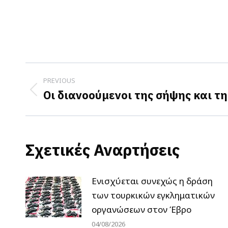
Post
PREVIOUS
navigation
Οι διανοούμενοι της σήψης και τ
Previous
post:
Σχετικές Αναρτήσεις
Ενισχύεται συνεχώς η δράση
των τουρκικών εγκληματικών
οργανώσεων στον Έβρο
04/08/2026