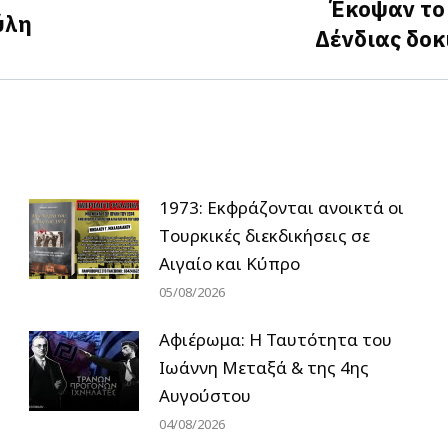
Έκοψαν το 
ύλη
Next
Δένδιας δο
post:
1973: Εκφράζονται ανοικτά οι
Tουρκικές διεκδικήσεις σε
Αιγαίο και Κύπρο
05/08/2026
Αφιέρωμα: Η Ταυτότητα του
Ιωάννη Μεταξά & της 4ης
Αυγούστου
04/08/2026