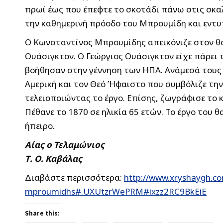
πρωί έως που έπεφτε το σκοτάδι πάνω στις σκαλ
την καθημερινή πρόοδο του Μπρουμίδη και εντυ
Ο Κωνσταντίνος Μπρουμίδης απεικόνιζε στον θό
Ουάσιγκτον. Ο Γεώργιος Ουάσιγκτον είχε πάρει 
βοήθησαν στην γέννηση των ΗΠΑ. Ανάμεσά τους υ
Αμερική και τον Θεό Ήφαιστο που συμβόλιζε τ
τελειοποιώντας το έργο. Επίσης, ζωγράφισε το κ
Πέθανε το 1870 σε ηλικία 65 ετών. Το έργο του 
ήπειρο.
Αίας ο Τελαμώνιος
Τ. Ο. Καβάλας
Διαβάστε περισσότερα:
http://www.xryshaygh.co
mproumidhs#.UXUtzrWePRM#ixzz2RC9BkEiE
Share this: