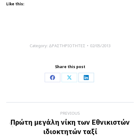
Like this:
Category:
ΔΡΑΣΤΗΡΙΟΤΗΤΕΣ
02/05/2013
Share this post
Share
Share
Share
on
on
on
Facebook
X
LinkedIn
Post
PREVIOUS
navigation
Πρώτη μεγάλη νίκη των Εθνικιστών
Previous
ιδιοκτητών ταξί
post: