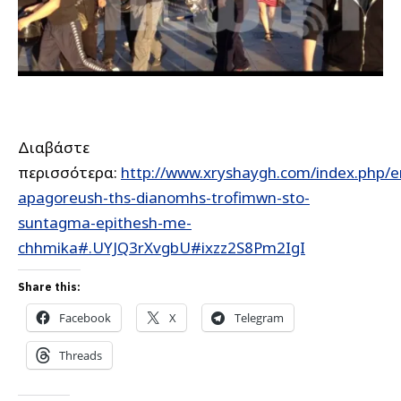
Διαβάστε
περισσότερα:
http://www.xryshaygh.com/index.php/
apagoreush-ths-dianomhs-trofimwn-sto-
suntagma-epithesh-me-
chhmika#.UYJQ3rXvgbU#ixzz2S8Pm2IgI
Share this:
Facebook
X
Telegram
Threads