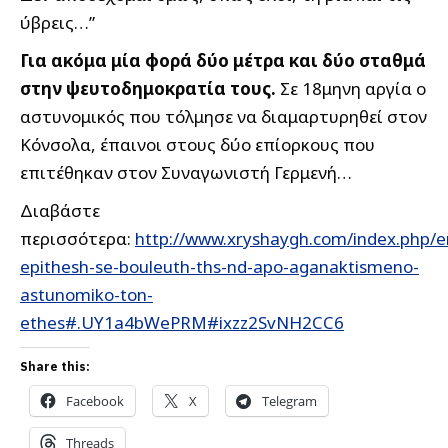
ύβρεις…”
Για ακόμα μία φορά δύο μέτρα και δύο σταθμά
στην ψευτοδημοκρατία τους.
Σε 18μηνη αργία ο
αστυνομικός που τόλμησε να διαμαρτυρηθεί στον
Κόνσολα, έπαινοι στους δύο επίορκους που
επιτέθηκαν στον Συναγωνιστή Γερμενή…
Διαβάστε
περισσότερα:
http://www.xryshaygh.com/index.php/en
epithesh-se-bouleuth-ths-nd-apo-aganaktismeno-
astunomiko-ton-
ethes#.UY1a4bWePRM#ixzz2SvNH2CC6
Share this:
Facebook
X
Telegram
Threads