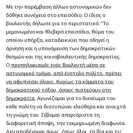
Με την παρέμβαση άλλων αστυνομικών δεν
δόθηκε συνέχεια στο επεισόδιο. Ο ίδιος ο
βουλευτής δήλωσε για το περιστατικό: “Το
μεμονωμένο και θλιβερό επεισόδιο, θύμα του
οποίου υπήρξα, καταδεικνύει που οδηγεί η
άρνηση και η υπονόμευση των δημοκρατικών
θεσμών και της κοινοβουλευτικής δημοκρατίας.
Ο
προπηλακισμός ενός Βουλευτή μέσα σε
αστυνομικό τμήμα, από ένστολο πολίτη, πρέπει
να αφυπνίσει όλους. Κυρίως τα κόμματα του
δημοκρατικού τόξου, όσους πιστεύουν στη
δημοκρατία
. Αγωνίζομαι για το δικαίωμα του
κάθε πολίτη να διατυπώνει ελεύθερα και ανοιχτά
τη γνώμη του. Σέβομαι απεριόριστα τη
διαφορετική άποψη, την τεκμηριωμένη διαφωνία.
Δεν αποδέχομαι όμως, όπως όλοι, τη βία και τις