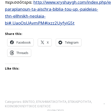
περισσότερα:
http://www.xryshaygh.com/index.php/en
paraplanoun-ta-aischra-biblia-tou-up.-paideias-
thn-ellhnikh-neolaia-
bi#.UaoOsUAvmPM#ixzz2UyfyiG5t
Share this:
Facebook
X
Telegram
Threads
Like this:
Categories:
ΒΙΝΤΕΟ
,
ΕΓΚΛΗΜΑΤΙΚΟΤΗΤΑ
,
ΕΠΙΚΑΙΡΟΤΗΤΑ
,
ΚΟΙΝΟΒΟΥΛΕΥΤΙΚΟΣ ΕΛΕΓΧΟΣ
01/06/2013