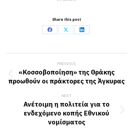
Share this post
Share
Share
Share
on
on
on
Facebook
X
LinkedIn
Post
PREVIOUS
navigation
«Κοσσοβοποίηση» της Θράκης
Previous
προωθούν οι πράκτορες της Άγκυρας
post:
NEXT
Ανέτοιμη η πολιτεία για το
ενδεχόμενο κοπής Εθνικού
Next
νομίσματος
post: