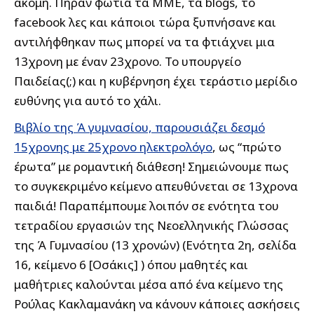
ακόμη. Πήραν φωτιά τα ΜΜΕ, τα blogs, το
facebook λες και κάποιοι τώρα ξυπνήσανε και
αντιλήφθηκαν πως μπορεί να τα φτιάχνει μια
13χρονη με έναν 23χρονο. Το υπουργείο
Παιδείας(;) και η κυβέρνηση έχει τεράστιο μερίδιο
ευθύνης για αυτό το χάλι.
Bιβλίο της Ά γυμνασίου, παρουσιάζει δεσμό
15χρονης με 25χρονο ηλεκτρολόγο
, ως “πρώτο
έρωτα” με ρομαντική διάθεση! Σημειώνουμε πως
το συγκεκριμένο κείμενο απευθύνεται σε 13χρονα
παιδιά! Παραπέμπουμε λοιπόν σε ενότητα του
τετραδίου εργασιών της Νεοελληνικής Γλώσσας
της Ά Γυμνασίου (13 χρονών) (Ενότητα 2η, σελίδα
16, κείμενο 6 [Οσάκις] ) όπου μαθητές και
μαθήτριες καλούνται μέσα από ένα κείμενο της
Ρούλας Κακλαμανάκη να κάνουν κάποιες ασκήσεις