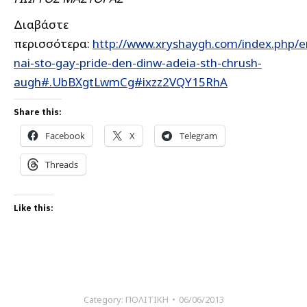
Διαβάστε
περισσότερα:
http://www.xryshaygh.com/index.php/
nai-sto-gay-pride-den-dinw-adeia-sth-chrush-
augh#.UbBXgtLwmCg#ixzz2VQY15RhA
Share this:
Facebook
X
Telegram
Threads
Like this:
Category:
ΠΟΛΙΤΙΚΗ
06/06/2013