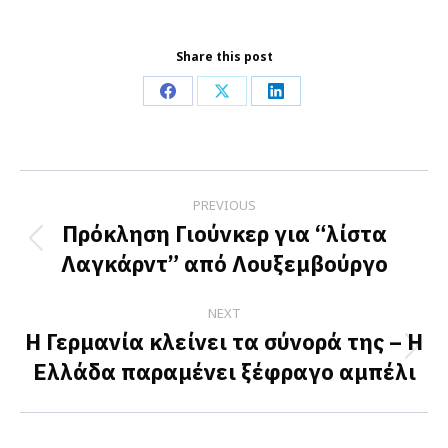
Share this post
Share
Share
Share
on
on
on
Facebook
X
LinkedIn
Post
PREVIOUS
navigation
Πρόκληση Γιούνκερ για “λίστα
Previous
Λαγκάρντ” από Λουξεμβούργο
post:
NEXT
Η Γερμανία κλείνει τα σύνορά της – Η
Next
Ελλάδα παραμένει ξέφραγο αμπέλι
post: