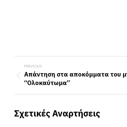
Post
PREVIOUS
navigation
Απάντηση στα αποκόμματα του μν
Previous
“Ολοκαύτωμα”
post:
Σχετικές Αναρτήσεις