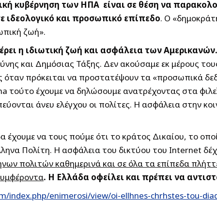
ική κυβέρνηση των ΗΠΑ είναι σε θέση να παρακολο
σε ιδεολογικό και προσωπικό επίπεδο
. Ο «δημοκράτ
ωπική ζωή».
έρει η ιδιωτική ζωή και ασφάλεια των Αμερικανών
νης και Δημόσιας Τάξης. Δεν ακούσαμε εκ μέρους τους
ως όταν πρόκειται να προστατέψουν τα «προσωπικά δ
 τούτο έχουμε να δηλώσουμε ανατρέχοντας στα φιλελε
ύονται άνευ ελέγχου οι πολίτες. Η ασφάλεια στην κοι
έχουμε να τους πούμε ότι το κράτος Δικαίου, το οποί
ηνα Πολίτη. Η ασφάλεια του δικτύου του Internet δέχ
νων πολιτών καθημερινά και σε όλα τα επίπεδα πλήττ
συμφέροντα
. Η Ελλάδα οφείλει και πρέπει να αντι
m/index.php/enimerosi/view/oi-ellhnes-chrhstes-tou-dia