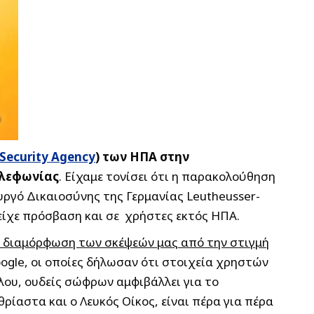
 Security Agency
) των ΗΠΑ στην
ηλεφωνίας
. Είχαμε τονίσει ότι η παρακολούθηση
ργό Δικαιοσύνης της Γερμανίας Leutheusser-
είχε πρόσβαση και σε χρήστες εκτός ΗΠΑ.
ν διαμόρφωση των σκέψεών μας από την στιγμή
ogle, οι οποίες δήλωσαν ότι στοιχεία χρηστών
λου, ουδείς σώφρων αμφιβάλλει για το
αστα και ο Λευκός Οίκος, είναι πέρα για πέρα