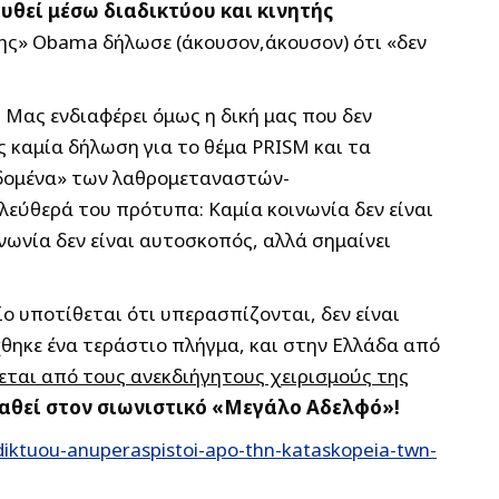
υθεί μέσω διαδικτύου και κινητής
ης» Obama δήλωσε (άκουσον,άκουσον) ότι «δεν
.
Μας ενδιαφέρει όμως η δική μας που δεν
 καμία δήλωση για το θέμα PRISM και τα
εδομένα» των λαθρομεταναστών-
ύθερά του πρότυπα: Καμία κοινωνία δεν είναι
νωνία δεν είναι αυτοσκοπός, αλλά σημαίνει
ο υποτίθεται ότι υπερασπίζονται, δεν είναι
θηκε ένα τεράστιο πλήγμα, και στην Ελλάδα από
εται από τους ανεκδιήγητους χειρισμούς της
σταθεί στον σιωνιστικό «Μεγάλο Αδελφό»!
diktuou-anuperaspistoi-apo-thn-kataskopeia-twn-