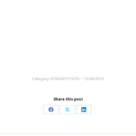
Category:
ΕΠΙΚΑΙΡΟΤΗΤΑ
13/06/2013
Share this post
Share
Share
Share
on
on
on
Facebook
X
LinkedIn