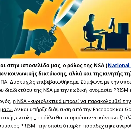
 στην ιστοσελίδα μας, ο ρόλος της NSA (
National
ν κοινωνικής δικτύωσης, αλλά και της κινητής τ
 ΗΠΑ. Δυστυχώς επιβεβαιωθήκαμε.
Σύμφωνα με την υπου
υ διαδικτύου της NSA με την κωδική ονομασία PRISM 
ργός,
η NSA «κυριολεκτικά μπορεί να παρακολουθεί τη
μας».
Αν και υπήρξε διάψευση από την Facebook και Go
τικής εντολής, τι άλλο θα μπορούσαν να κάνουν εξ’ άλ
μματος PRISM, την οποία ύπαρξη παραδέχτηκε ανερυθρί