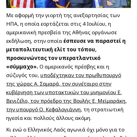
Με αφορμή την γιορτή της ανεξαρτησίας των
ΗΠΑ, η οποία εορτάζεται στις 4 Ιουλίου, η
αμερικανική πρεσβεία της Αθήνας οργάνωσε
εκδήλωση, στην οποία
έσπευσε να παραστεί η
μεταπολιτευτική ελίτ του τόπου,
προσκυνώντας τον υπερατλαντικό
«σύμμαχο».
Ο αμερικανός πρέσβης και η
σύζυγός του,
υποδέχτηκαν τον πρωθυπουργό
της χώρας Α. Σαμαρά, τον συνέταιρο στην
κυβέρνηση των υποτακτικών του μνημονίου Ε.
Βενιζέλο, τον πρόεδρο της Βουλής Ε. Μεϊμαράκη,
την υπουργό Ο. Κεφαλογιάννη
, τη στρατιωτική
ηγεσία και πολλούς άλλους ακόμη.
Κι ενώ ο Ελληνικός Λαός αγωνιά όχι μόνο για το