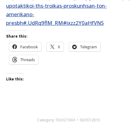
upotaktikoi-ths-troikas-proskunhsan-ton-
amerikano-
presbh#.UdRq9flM_RM#ixzz2Y0aHfVNS
Share this:
Facebook
X
Telegram
Threads
Like this:
Category:
ΠΟΛΙΤΙΚΗ
03/07/2013