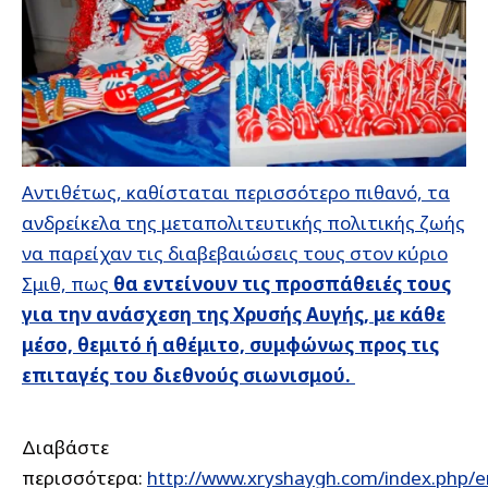
Αντιθέτως, καθίσταται περισσότερο πιθανό, τα
ανδρείκελα της μεταπολιτευτικής πολιτικής ζωής
να παρείχαν τις διαβεβαιώσεις τους στον κύριο
Σμιθ, πως
θα εντείνουν τις προσπάθειές τους
για την ανάσχεση της Χρυσής Αυγής, με κάθε
μέσο, θεμιτό ή αθέμιτο, συμφώνως προς τις
επιταγές του διεθνούς σιωνισμού.
Διαβάστε
περισσότερα:
http://www.xryshaygh.com/index.php/en