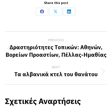
Share this post
Share
Share
Share
on
on
on
Facebook
X
LinkedIn
Post
PREVIOUS
navigation
Δραστηριότητες Τοπικών: Αθηνών,
Previous
Βορείων Προαστίων, Πέλλας-Ημαθίας
post:
NEXT
Τα αλβανικά κτελ του θανάτου
Next
post:
Σχετικές Αναρτήσεις