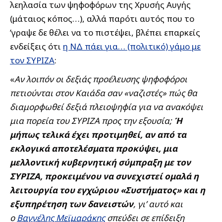
λεηλασία των ψηφοφόρων της Χρυσής Αυγής
(μάταιος κόπος…), αλλά παρότι αυτός που το
’γραψε δε θέλει να το πιστέψει, βλέπει επαρκείς
ενδείξεις ότι
η ΝΔ πάει για… (πολιτικό) γάμο με
τον ΣΥΡΙΖΑ
:
«
Αν λοιπόν οι δεξιάς προέλευσης ψηφοφόροι
πετιούνται στον Καιάδα σαν «ναζιστές» πώς θα
διαμορφωθεί δεξιά πλειοψηφία για να ανακόψει
μια πορεία του ΣΥΡΙΖΑ προς την εξουσία;
Ή
μήπως τελικά έχει προτιμηθεί, αν από τα
εκλογικά αποτελέσματα προκύψει, μια
μελλοντική κυβερνητική σύμπραξη με τον
ΣΥΡΙΖΑ, προκειμένου να συνεχιστεί ομαλά η
λειτουργία του εγχώριου «Συστήματος» και η
εξυπηρέτηση των δανειστών
, γι’ αυτό και
ο
Βαγγέλης Μεϊμαράκης
σπεύδει σε επίδειξη