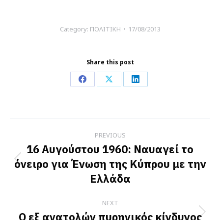
Category:
ΠΟΛΙΤΙΚΗ
17/08/2013
Share this post
Share
Share
Share
on
on
on
Facebook
X
LinkedIn
Post
PREVIOUS
navigation
16 Αυγούστου 1960: Ναυαγεί το
όνειρο για Ένωση της Κύπρου με την
Previous
Ελλάδα
post:
NEXT
Ο εξ ανατολών πυρηνικός κίνδυνος
Next