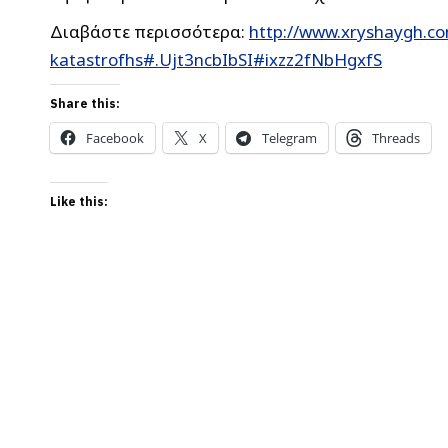
Διαβάστε περισσότερα:
http://www.xryshaygh.co
katastrofhs#.Ujt3ncbIbSI#ixzz2fNbHgxfS
Share this:
Facebook
X
Telegram
Threads
Like this: