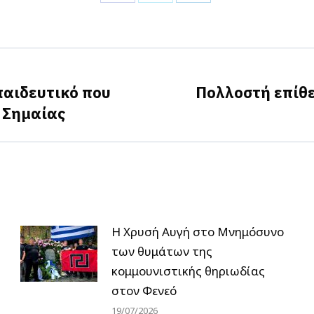
Share
Share
Share
on
on
on
Facebook
X
LinkedIn
παιδευτικό που
Πολλοστή επίθε
Next
 Σημαίας
post:
Η Χρυσή Αυγή στο Μνημόσυνο
των θυμάτων της
κομμουνιστικής θηριωδίας
στον Φενεό
19/07/2026