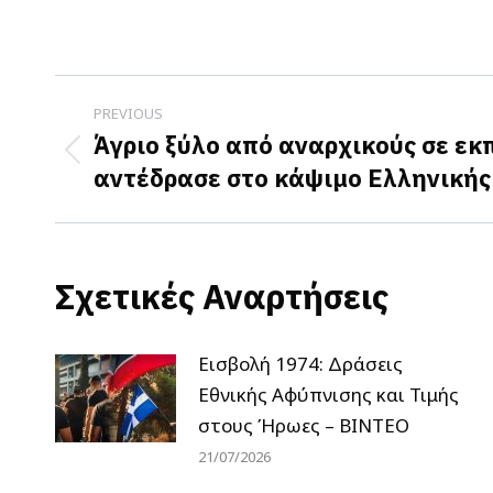
Post
PREVIOUS
navigation
Άγριο ξύλο από αναρχικούς σε εκ
Previous
αντέδρασε στο κάψιμο Ελληνικής
post:
Σχετικές Αναρτήσεις
Εισβολή 1974: Δράσεις
Εθνικής Αφύπνισης και Τιμής
στους Ήρωες – ΒΙΝΤΕΟ
21/07/2026