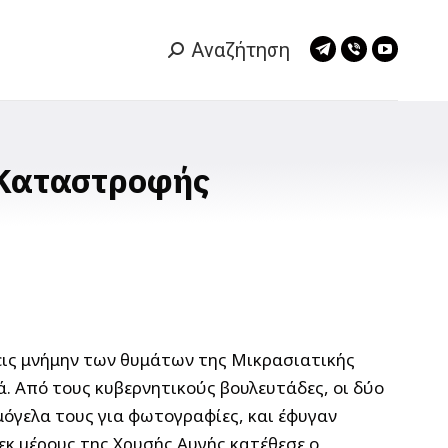
Αναζήτηση
Search:
Telegram
Viber
YouTub
page
page
page
opens
opens
opens
in
in
in
new
new
new
 Καταστροφής
window
window
window
 εις μνήμην των θυμάτων της Μικρασιατικής
. Από τους κυβερνητικούς βουλευτάδες, οι δύο
όγελα τους για φωτογραφίες, και έφυγαν
κ μέρους της Χρυσής Αυγής κατέθεσε ο