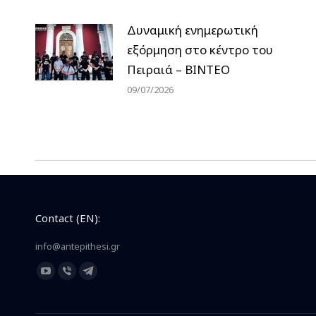
Δυναμική ενημερωτική
εξόρμηση στο κέντρο του
Πειραιά – ΒΙΝΤΕΟ
09/07/2026
Contact (EN):
info@antepithesi.gr
Find us on:
YouTube
Viber
Telegram
page
page
page
opens
opens
opens