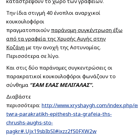
καταστρέψουν το χώρο των γραφείων.
Την ίδια στιγμή 40 ένοπλοι αναρχικοί
κουκουλοφόροι
πραγματοποιούν
παράνομη συγκέντρωση έξω
από τα γραφεία της Χρυσής Αυγής στην
Κοζάνη
με την ανοχή της Αστυνομίας.
Περισσότερα σε λίγο.
Και στις δύο παράνομες συγκεντρώσεις οι
παρακρατικοί κουκουλοφόροι φωνάζουν το
σύνθημα
“ΕΑΜ ΕΛΑΣ ΜΕΛΙΓΑΛΑΣ”.
Διαβάστε
περισσότερα:
http://www.xryshaygh.com/index.php/e
twra-parakratikh-epithesh-sta-grafeia-ths-
chrushs-aughs-sto-
pagkr#.Ujx19sbIbSI#ixzz2fS0FXW2w