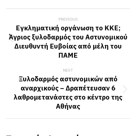
Facebook
X
LinkedIn
Post
PREVIOUS
navigation
Εγκληματική οργάνωση το KKE;
Άγριος ξυλοδαρμός του Αστυνομικού
Previous
Διευθυντή Ευβοίας από μέλη του
post:
ΠΑΜΕ
NEXT
Ξυλοδαρμός αστυνομικών από
αναρχικούς – Δραπέτευσαν 6
Next
λαθρομετανάστες στο κέντρο της
post:
Αθήνας