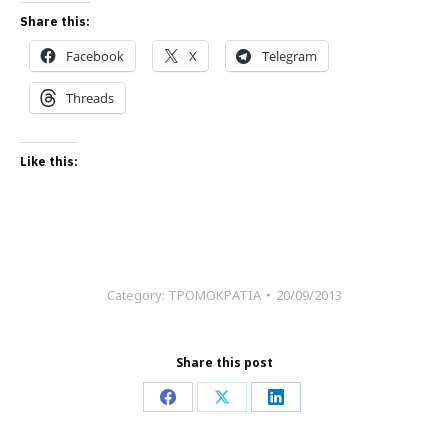
Share this:
Facebook
X
Telegram
Threads
Like this:
Category:
ΤΡΟΜΟΚΡΑΤΙΑ
20/09/2013
Share this post
Share
Share
Share
on
on
on