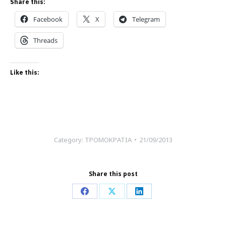
Share this:
Facebook
X
Telegram
Threads
Like this:
Category:
ΤΡΟΜΟΚΡΑΤΙΑ
21/09/2013
Share this post
Share
Share
Share
on
on
on