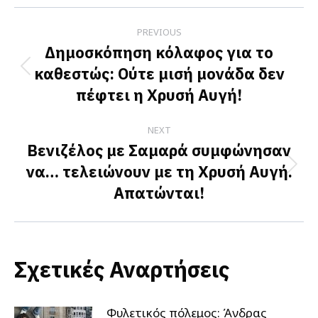
Facebook
X
LinkedIn
Post
PREVIOUS
navigation
Δημοσκόπηση κόλαφος για το
καθεστώς: Ούτε μισή μονάδα δεν
Previous
πέφτει η Χρυσή Αυγή!
post:
NEXT
Βενιζέλος με Σαμαρά συμφώνησαν
να… τελειώνουν με τη Χρυσή Αυγή.
Next
Απατώνται!
post:
Σχετικές Αναρτήσεις
Φυλετικός πόλεμος: Άνδρας