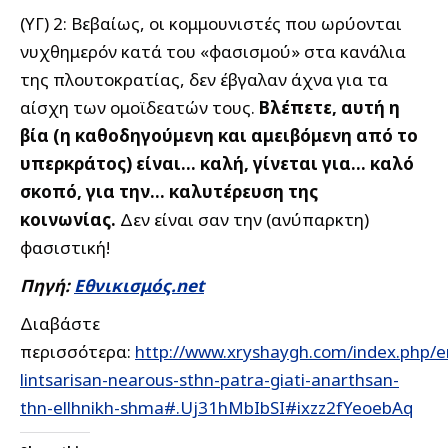
(ΥΓ) 2: Βεβαίως, οι κομμουνιστές που ωρύονται
νυχθημερόν κατά του «φασισμού» στα κανάλια
της πλουτοκρατίας, δεν έβγαλαν άχνα για τα
αίσχη των ομοϊδεατών τους.
Βλέπετε, αυτή η
βία (η καθοδηγούμενη και αμειβόμενη από το
υπερκράτος) είναι… καλή, γίνεται για… καλό
σκοπό, για την… καλυτέρευση της
κοινωνίας.
Δεν είναι σαν την (ανύπαρκτη)
φασιστική!
Πηγή:
Εθνικισμός.net
Διαβάστε
περισσότερα:
http://www.xryshaygh.com/index.php/en
lintsarisan-nearous-sthn-patra-giati-anarthsan-
thn-ellhnikh-shma#.Uj31hMbIbSI#ixzz2fYeoebAq