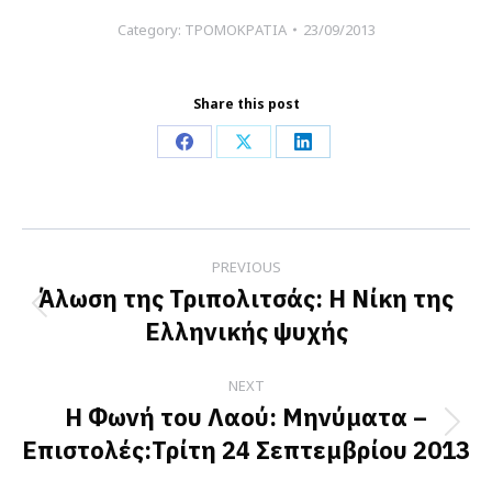
Category:
ΤΡΟΜΟΚΡΑΤΙΑ
23/09/2013
Share this post
Share
Share
Share
on
on
on
Facebook
X
LinkedIn
Post
PREVIOUS
navigation
Άλωση της Τριπολιτσάς: Η Νίκη της
Previous
Ελληνικής ψυχής
post:
NEXT
Η Φωνή του Λαού: Μηνύματα –
Next
Επιστολές:Τρίτη 24 Σεπτεμβρίου 2013
post: