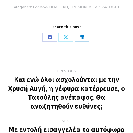
Categories:
ΕΛΛΑΔΑ
,
ΠΟΛΙΤΙΚΗ
,
ΤΡΟΜΟΚΡΑΤΙΑ
24/09/2013
Share this post
Share
Share
Share
on
on
on
Facebook
X
LinkedIn
Post
PREVIOUS
navigation
Και ενώ όλοι ασχολούνται με την
Χρυσή Αυγή, η γέφυρα κατέρρευσε, ο
Previous
Τατούλης ανέπαφος. Θα
post:
αναζητηθούν ευθύνες;
NEXT
Με εντολή εισαγγελέα το αυτόφωρο