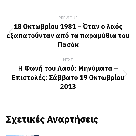
Facebook
X
LinkedIn
Post
PREVIOUS
navigation
18 Οκτωβρίου 1981 – Όταν ο λαός
εξαπατούνταν από τα παραμύθια του
Previous
Πασόκ
post:
NEXT
Η Φωνή του Λαού: Μηνύματα –
Επιστολές: Σάββατο 19 Οκτωβρίου
Next
2013
post:
Σχετικές Αναρτήσεις