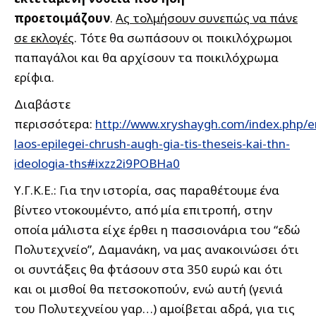
προετοιμάζουν
.
Ας τολμήσουν συνεπώς να πάνε
σε εκλογές
. Τότε θα σωπάσουν οι ποικιλόχρωμοι
παπαγάλοι και θα αρχίσουν τα ποικιλόχρωμα
ερίφια.
Διαβάστε
περισσότερα:
http://www.xryshaygh.com/index.php/e
laos-epilegei-chrush-augh-gia-tis-theseis-kai-thn-
ideologia-ths#ixzz2i9POBHa0
Υ.Γ.Κ.Ε.: Για την ιστορία, σας παραθέτουμε ένα
βίντεο ντοκουμέντο, από μία επιτροπή, στην
οποία μάλιστα είχε έρθει η πασσιονάρια του “εδώ
Πολυτεχνείο”, Δαμανάκη, να μας ανακοινώσει ότι
οι συντάξεις θα φτάσουν στα 350 ευρώ και ότι
και οι μισθοί θα πετσοκοπούν, ενώ αυτή (γενιά
του Πολυτεχνείου γαρ…) αμοίβεται αδρά, για τις