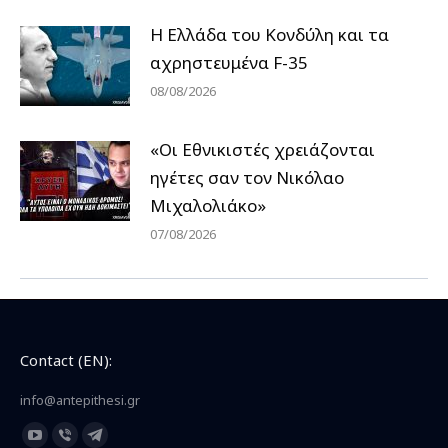
Η Ελλάδα του Κονδύλη και τα
αχρηστευμένα F-35
08/08/2026
«Οι Εθνικιστές χρειάζονται
ηγέτες σαν τον Νικόλαο
Μιχαλολιάκο»
07/08/2026
Contact (EN):
info@antepithesi.gr
Find us on:
YouTube
Viber
Telegram