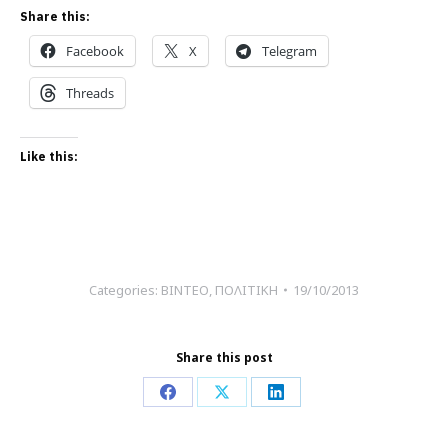
Share this:
Facebook
X
Telegram
Threads
Like this:
Categories:
ΒΙΝΤΕΟ
,
ΠΟΛΙΤΙΚΗ
19/10/2013
Share this post
Share
Share
Share
on
on
on