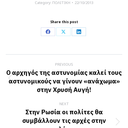
Category:
ΠΟΛΙΤΙΚΗ
22/10/2013
Share this post
Share
Share
Share
on
on
on
Facebook
X
LinkedIn
Post
PREVIOUS
navigation
Ο αρχηγός της αστυνομίας καλεί τους
αστυνομικούς να γίνουν «ανάχωμα»
Previous
στην Χρυσή Αυγή!
post:
NEXT
Στην Ρωσία οι πολίτες θα
συμβάλλουν τις αρχές στην
Next