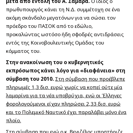
μετά από εντολή του Α. Σαμαρά.
Ο ίδιος ο
πρωθυπουργός κάνει τη Ν.Δ. συμμέτοχη σε ένα
ακόμη σκάνδαλο μεγατόνων για να σώσει τον
πρόεδρο του ΠΑΣΟΚ από το εδώλιο,
προκαλώντας ωστόσο ήδη σφοδρές αντιδράσεις
εντός της Κοινοβουλευτικής Ομάδας του
κόμματος του.
Στην ανακοίνωση του ο κυβερνητικός
εκπρόσωπος κάνει λόγο για «διαφάνεια» στη
σύμβαση του 2010.
Στη σύμβαση που προέβλεπε
πληρωμές 1,3 δισ. ευρώ χωρίς να κοπεί ούτε μία
λαμαρίνα για τα νέα υποβρύχια, ενώ οι Έλληνες
φορολογούμενοι είχαν πληρώσει 2,33 δισ. ευρώ
και το Πολεμικό Ναυτικό έχει παραλάβει μόνο ένα
πλοίο.
Στη σύμβαση που ενώ ο κ. Βενιζέλος υποστήριζε