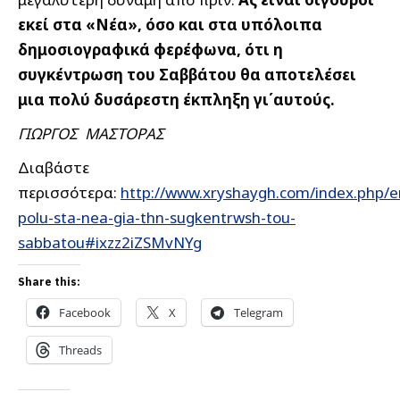
εκεί στα «Νέα», όσο και στα υπόλοιπα
δημοσιογραφικά φερέφωνα, ότι η
συγκέντρωση του Σαββάτου θα αποτελέσει
μια πολύ δυσάρεστη έκπληξη γι΄αυτούς.
ΓΙΩΡΓΟΣ ΜΑΣΤΟΡΑΣ
Διαβάστε
περισσότερα:
http://www.xryshaygh.com/index.php/e
polu-sta-nea-gia-thn-sugkentrwsh-tou-
sabbatou#ixzz2iZSMvNYg
Share this:
Facebook
X
Telegram
Threads