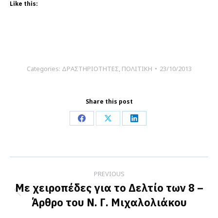
Like this:
Categories:
ΔΡΑΣΤΗΡΙΟΤΗΤΕΣ
,
ΠΟΛΙΤΙΚΗ
23/10/2013
Share this post
Share
Share
Share
on
on
on
Facebook
X
LinkedIn
Post
PREVIOUS
navigation
Με χειροπέδες για το Δελτίο των 8 –
Previous
Άρθρο του Ν. Γ. Μιχαλολιάκου
post: