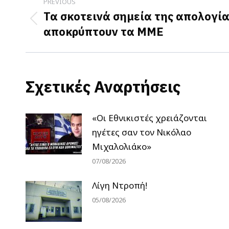
PREVIOUS
navigation
Τα σκοτεινά σημεία της απολογί
Previous
αποκρύπτουν τα ΜΜΕ
post:
Σχετικές Αναρτήσεις
«Οι Εθνικιστές χρειάζονται
ηγέτες σαν τον Νικόλαο
Μιχαλολιάκο»
07/08/2026
Λίγη Ντροπή!
05/08/2026