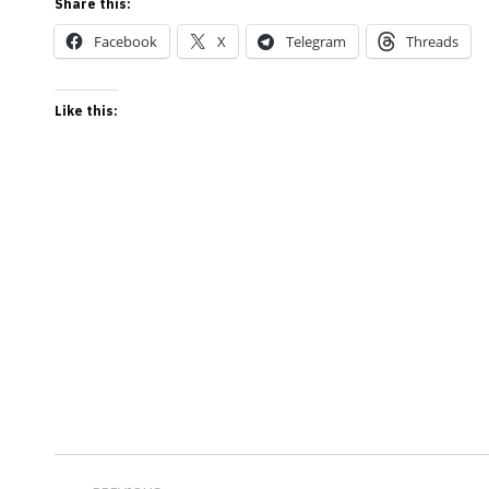
Share this:
Facebook
X
Telegram
Threads
Like this:
Post