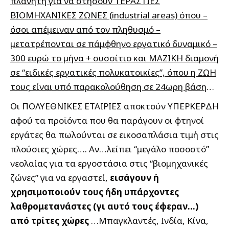
πλανήτη για να στήσουν ΤΕΡΑΣΤΙΕΣ
ΒΙΟΜΗΧΑΝΙΚΕΣ ΖΩΝΕΣ (industrial areas) όπου –
όσοι απέμειναν από τον πληθυσμό –
μετατρέπονται σε πάμφθηνο εργατικό δυναμικό –
300 ευρώ το μήνα + συσσίτιο και ΜΑΖΙΚΗ διαμονή
σε “ειδικές εργατικές πολυκατοικίες”, όπου η ΖΩΗ
τους είναι υπό παρακολούθηση σε 24ωρη βάση
…
Οι ΠΟΛΥΕΘΝΙΚΕΣ ΕΤΑΙΡΙΕΣ αποκτούν ΥΠΕΡΚΕΡΔΗ
αφού τα προϊόντα που θα παράγουν οι φτηνοί
εργάτες θα πωλούνται σε εικοσαπλάσια τιμή στις
πλούσιες χώρες…. Αν…λείπει “μεγάλο ποσοστό”
νεολαίας για τα εργοστάσια στις “βιομηχανικές
ζώνες” για να εργαστεί,
εισάγουν ή
χρησιμοποιούν τους ήδη υπάρχοντες
λαθρομετανάστες (γι αυτό τους έφεραν…)
από τρίτες χώρες
…Μπαγκλαντές, Ινδία, Κίνα,