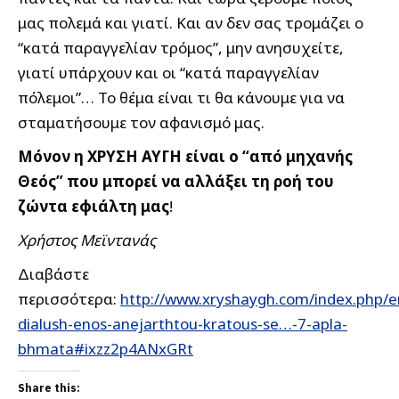
μας πολεμά και γιατί. Και αν δεν σας τρομάζει ο
“κατά παραγγελίαν τρόμος”, μην ανησυχείτε,
γιατί υπάρχουν και οι “κατά παραγγελίαν
πόλεμοι”… Το θέμα είναι τι θα κάνουμε για να
σταματήσουμε τον αφανισμό μας.
Μόνον η ΧΡΥΣΗ ΑΥΓΗ είναι ο “από μηχανής
Θεός” που μπορεί να αλλάξει τη ροή του
ζώντα εφιάλτη μας
!
Χρήστος Μεϊντανάς
Διαβάστε
περισσότερα:
http://www.xryshaygh.com/index.php/e
dialush-enos-anejarthtou-kratous-se…-7-apla-
bhmata#ixzz2p4ANxGRt
Share this: