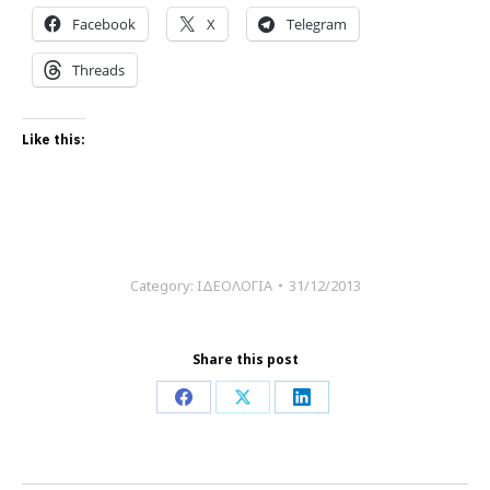
Facebook
X
Telegram
Threads
Like this:
Category:
ΙΔΕΟΛΟΓΙΑ
31/12/2013
Share this post
Share
Share
Share
on
on
on
Facebook
X
LinkedIn