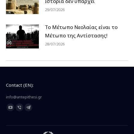
Ιστορία δεν υπάρχει
29/07/2026
Το Μέτωπο Νεολαίας είναι το
Μέτωπο της Αντίστασης!
28/07/2026
Contact (EN):
info@antepithesi.gr
Find us on:
YouTube
Viber
Telegram
page
page
page
opens
opens
opens