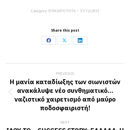
Category:
ΕΠΙΚΑΙΡΟΤΗΤΑ
31/12/2013
Share this post
Share
Share
Share
on
on
on
Facebook
X
LinkedIn
Post
PREVIOUS
navigation
Η μανία καταδίωξης των σιωνιστών
ανακάλυψε νέο συνθηματικό…
Previous
ναζιστικό χαιρετισμό από μαύρο
post:
ποδοσφαιριστή!
NEXT