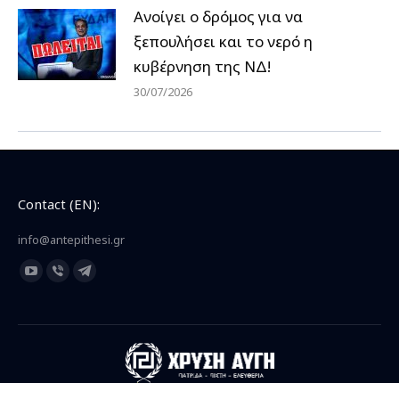
Ανοίγει ο δρόμος για να
ξεπουλήσει και το νερό η
κυβέρνηση της ΝΔ!
30/07/2026
Contact (EN):
info@antepithesi.gr
Find us on:
YouTube
Viber
Telegram
page
page
page
opens
opens
opens
in
in
in
new
new
new
window
window
window