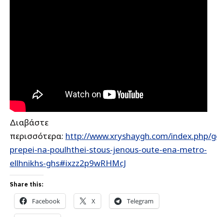
Διαβάστε
περισσότερα:
http://www.xryshaygh.com/index.php/
prepei-na-poulhthei-stous-jenous-oute-ena-metro-
ellhnikhs-ghs#ixzz2p9wRHMcJ
Share this:
Facebook
X
Telegram