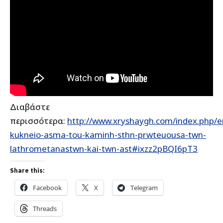
Διαβάστε
περισσότερα:
http://www.xryshaygh.com/index.php/e
kukneio-asma-tou-kaminh-sthn-prwteuousa-twn-
lathrometanastwn-kai-twn-ast#ixzz2pBQI6pT3
Share this:
Facebook
X
Telegram
Threads