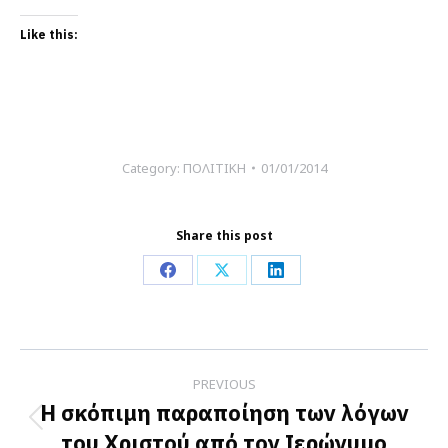
Like this:
Category:
ΠΟΛΙΤΙΚΗ
01/01/2014
Share this post
Share
Share
Share
on
on
on
Facebook
X
LinkedIn
Post
PREVIOUS
navigation
Η σκόπιμη παραποίηση των λόγων
Previous
του Χριστού από τον Ιερώνυμο