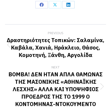
Share
Share
Share
on
on
on
Facebook
X
LinkedIn
Post
PREVIOUS
navigation
Δραστηριότητες Τοπικών: Σαλαμίνα,
Καβάλα, Χανιά, Ηράκλειο, Θάσος,
Previous
Κομοτηνή, Ξάνθη, Αργολίδα
post:
NEXT
ΒΟΜΒΑ! ΔΕΝ ΗΤΑΝ ΑΠΛΑ ΘΑΜΩΝΑΣ
ΤΗΣ ΜΑΣΟΝΙΚΗΣ «ΑΘΗΝΑΪΚΗΣ
ΛΕΣΧΗΣ» ΑΛΛΑ ΚΑΙ ΥΠΟΨΗΦΙΟΣ
Next
ΠΡΟΕΔΡΟΣ ΤΗΣ ΤΟ 1999 Ο
post:
ΚΟΝΤΟΜΗΝΑΣ-ΝΤΟΚΟΥΜΕΝΤΟ