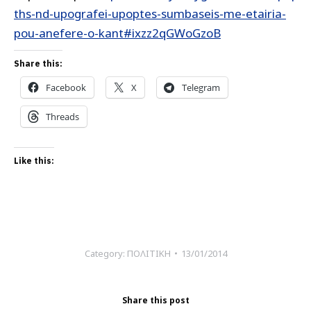
ths-nd-upografei-upoptes-sumbaseis-me-etairia-
pou-anefere-o-kant#ixzz2qGWoGzoB
Share this:
Facebook
X
Telegram
Threads
Like this:
Category:
ΠΟΛΙΤΙΚΗ
13/01/2014
Share this post