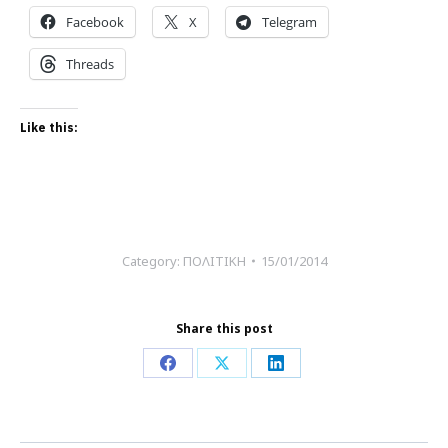
Facebook
X
Telegram
Threads
Like this:
Category:
ΠΟΛΙΤΙΚΗ
15/01/2014
Share this post
Share
Share
Share
on
on
on
Facebook
X
LinkedIn