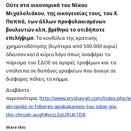
Ούτε στα οικονομικά του Νίκου
Μιχαλολιάκου, της οικογενείας τους, του Χ.
Παππά, των άλλων προφυλακισμένων
βουλευτών κλπ, βρέθηκε το οτιδήποτε
επιλήψιμο
. Τα κονδύλια της κρατικής
χρηματοδότησης (λιγότερα από 500.000 ευρώ)
όδευσαν κατά κύριο λόγο όπως αναφέρει το
πόρισμα του ΣΔΟΕ σε αγορές τροφίμων και τα
υπόλοιπα σε δαπάνες γραφείων που άνοιγε σε
διάφορες πόλεις το κόμμα.
Διαβάστε
περισσότερα:
http://www.xryshaygh.com/index.php/e
akropolis-oi-foberes-apokalupseis-tou-sdoe-gia-
thn-chrush-augh#ixzz2qURUk1DK
Share this: