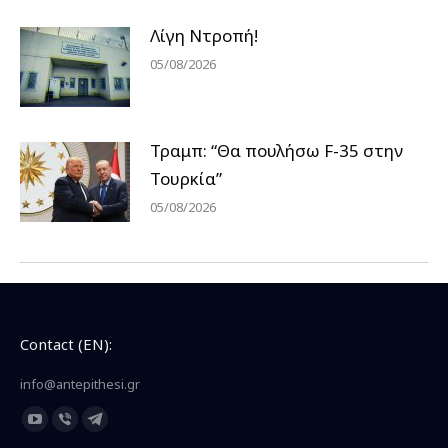
Λίγη Ντροπή!
05/08/2026
Τραμπ: “Θα πουλήσω F-35 στην
Τουρκία”
05/08/2026
Contact (EN):
info@antepithesi.gr
Find us on:
YouTube
Viber
Telegram