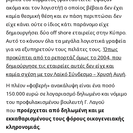
ακόμα και τον λογιστή!) ο οποίος βέβαια δεν έχει
καμία θεσμική θέση και εν πάση περιπτώσει δεν
είχε κάνει ούτε ο ίδιος κάτι παράνομο είχε
δημιουργήσει δύο off shore εταιρείες στην Κύπρο.
Αυτό το κάνουν όλα τα μεγάλα λογιστικά γραφεία
για να εξυπηρετούν τους πελάτες τους.
Όπως
προκύπτει από το ρεπορτάζ όμως το 2004, που
δημιούργησε τις εταιρείες αυτές δεν είχε και
καμία σχέση με τον Λαϊκό Σύνδεσμο – Χρυσή Αυγή
.
Η πλέον «φοβερή» ανακάλυψη είναι ένα ποσό
150.000 ευρώ σε λογαριασμό δηλωμένο και νόμιμο
του προφυλακισμένου βουλευτή Γ. Λαγού
που
προέρχεται από δηλωμένη και με
εκκαθαρισμένους τους φόρους οικογενειακής
κληρονομιάς
.