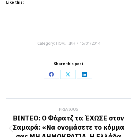
Like this:
Category:
ΠΟΛΙΤΙΚΗ
15/01/2014
Share this post
Share
Share
Share
on
on
on
Facebook
X
LinkedIn
Post
PREVIOUS
navigation
BINTEO: O Φάρατζ τα ΈΧΩΣΕ στον
Σαμαρά: «Να ονομάσετε το κόμμα
Previous
σας ΜΗ ΔΗΜΟΚΡΑΤΙΑ. Η Ελλάδα