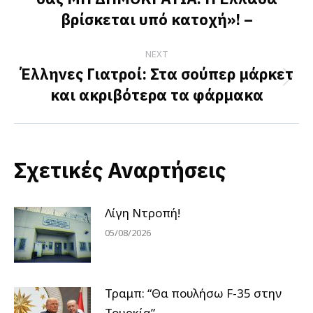
post:
βρίσκεται υπό κατοχή»! –
NEXT
Έλληνες Γιατροί: Στα σούπερ μάρκετ
Next
και ακριβότερα τα φάρμακα
post:
Σχετικές Αναρτήσεις
Λίγη Ντροπή!
05/08/2026
Τραμπ: “Θα πουλήσω F-35 στην
Τουρκία”