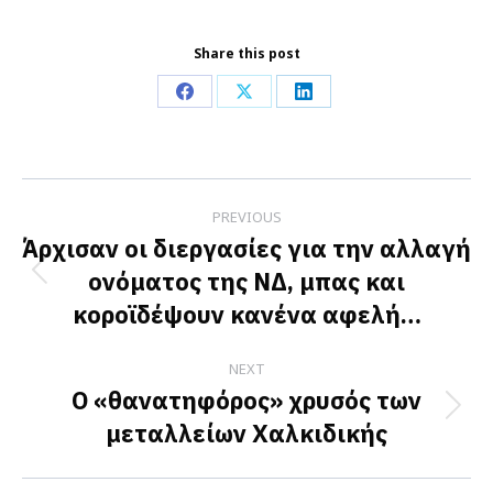
Share this post
Share
Share
Share
on
on
on
Facebook
X
LinkedIn
Post
PREVIOUS
navigation
Άρχισαν οι διεργασίες για την αλλαγή
ονόματος της ΝΔ, μπας και
Previous
κοροϊδέψουν κανένα αφελή…
post:
NEXT
Ο «θανατηφόρος» χρυσός των
Next
μεταλλείων Χαλκιδικής
post: