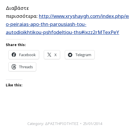
Διαβάστε
περισσότερα:
http://www.xryshaygh.com/index.php/e
o-peiraias-apo-thn-parousiash-tou-
autodioikhtikou-pshfodeltiou-ths#ixzz2rMTexPeY
Share this:
Facebook
X
Telegram
Threads
Like this:
Category:
ΔΡΑΣΤΗΡΙΟΤΗΤΕΣ
25/01/2014