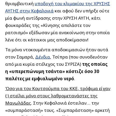
θριαμβευτική
υποδοχή του κλιμακίου της ΧΡΥΣΗΣ
ΑΥΓΗΣ στην Κεφαλονιά
και αφού δεν υπήρξε ούτε
μία φωνή αντίδρασης στην ΧΡΥΣΗ ΑΥΓΗ, κάτι
φουκαράδες της «Κίνησης απελάστε τον
ρατσισμό» εξέδωσαν μία ανακοίνωση στην οποία
λένε ότι οι κάτοικοι μας αποδοκίμασαν!
Τα μόνα ντοκουμέντα αποδοκιμασιών ήταν αυτά
στον Σαμαρά,
Δένδια
, Τσίπρα (που συνοδευόταν
από μια κυρία στέλεχος του ΣΥΡΙΖΑ)
της οποίας
η «υπερεπώνυμη τσάντα» κόστιζε όσο 30
παλέτες με εμφιαλωμένο νερό
.
Όσο για τον Κουτσούμπα του ΚΚΕ, τρόφιμα είχαν
(;) στείλει μόνο στους λαθρομετανάστες της
Μανωλάδας
. Στην Κεφαλονιά έστειλαν… την
«συμπαράστασή» τους. «Συμπαράσταση» αρκετή