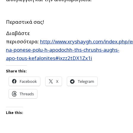
Περαστικά σας!
Διαβάστε
περισσότερα:
http://www.xryshaygh.com/index.php/e
na-ponese-polu-h-apodochh-ths-chrushs-aughs-
apo-tous-kefalonites#ixzz2tDX1Zx1i
Share this:
Facebook
X
Telegram
Threads
Like this: