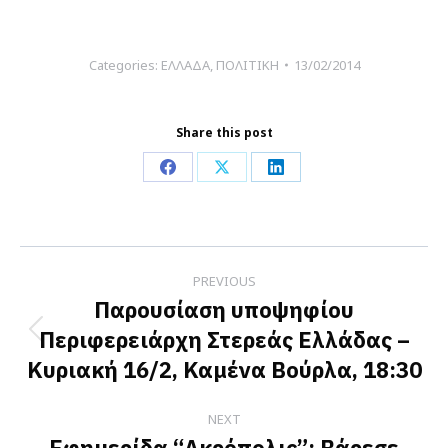
Categories:
ΕΛΛΑΔΑ
,
ΠΟΛΙΤΙΚΗ
13/02/2014
Share this post
Share
Share
Share
on
on
on
Facebook
X
LinkedIn
Post
PREVIOUS
navigation
Παρουσίαση υποψηφίου
Περιφερειάρχη Στερεάς Ελλάδας –
Previous
Κυριακή 16/2, Καμένα Βούρλα, 18:30
post:
NEXT
Εφημερίδα “Ακρόπολις”: Βάρεσε