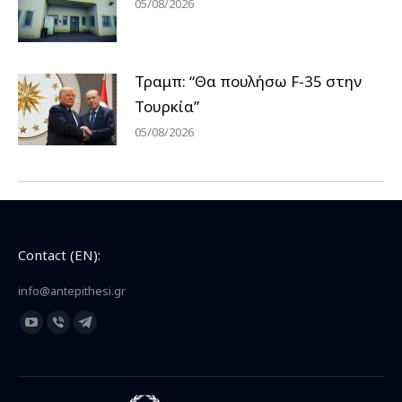
05/08/2026
Τραμπ: “Θα πουλήσω F-35 στην
Τουρκία”
05/08/2026
Contact (EN):
info@antepithesi.gr
Find us on:
YouTube
Viber
Telegram
page
page
page
opens
opens
opens