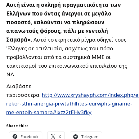
Αυτή είναι η σκληρή πραγματικότητα των
Ελλήνων που όντας άνεργοι σε μεγάλο
ποσοστό, καλούνται να πληρώσουν
απανωτούς φόρους, πάλι με «εντολή
Σαμαρά».
Αυτό το εκρηκτικό μίγμα οδηγεί τους
Έλληνες σε απελπισία, ασχέτως του πόσο
προβάλλονται από τα συστημικά ΜΜΕ οι
τακτικισμοί του επικοινωνιακού επιτελείου της
ΝΔ.
Διαβάστε
περισσότερα:
http://www.xryshaygh.com/index.php/e
rekor-sthn-anergia-prwtathlhtes-eurwphs-giname-
me-entolh-samara#ixzz2tEHv3fky
Share this:
Facebook
X
Telegram