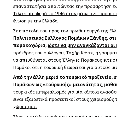
επαναστατήσει απαιτώντας την προσάρτηση των
Τελευταία φορά το 1946 όταν μέσω αντιπροσώπω
ένωση με την Ελλάδα.
Σε επιστολή του προς τον πρωθυπουργό της Ελ
Πολιτιστικός Σύλλογος Πομάκων Ξάνθης, στις
πομακοχώρια,
ώστε να μην αναγκάζονται οι 
πρόεδρος του συλλόγου, Ταχήρ Κόντε, η γραμματ
να απευθύνεται στους Έλληνες Πομάκους είτε στη
Πομάκοι ότι η τουρκική θεωρείται για αυτούς μ
Από την άλλη μεριά το τουρκικό προξενείο,
Πομάκων ως «τούρκικής» μειονότητας, μαθαί
τουρκικός ιμπεριαλισμός για μία κάποια ανασ
είναι εξαιρετικά προσεκτικοί στους χειρισμούς 
χώρας μας.
Όμως αυτό δεν συμβαίνει σε καμία περίπτωση αφ