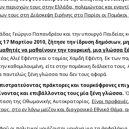
 περιοχών τους στην Ελλάδα, πολεμώντας και εναντί
ν τους στη Διάσκεψη Ειρήνης στο Παρίσι οι Πομάκοι 
λάδας Γεώργιο Παπανδρέου και την υπουργό Παιδείας
 17 Μαρτίου 2010, ζήτησε την ίδρυση δημόσιων, μ
μαθητές να μαθαίνουν την τουρκική, μια γλώσσα ξ
έας Αλιέ Εφέντη και ο ταμίας Χαμδή Εφέντη. Εκ των πα
ν καθομιλουμένη, είτε στην πομάκικη διάλεκτο τους. Α
ία παντελώς ξένη γλώσσα που δεν τους αφορά.
 επιστρατεύοντας πράκτορες και τουρκόφρονες επιχ
νοντας και επιβάλλοντας τους μία ξένη γλώσσα.
Όλ
ύσταση της Οθωμανικής Αυτοκρατορίας.
Είναι προφανές,
τους, στο εν λόγω μείζον και διαχρονικό Εθνικό Θέμα,
ού οι πολιτικοί νοιάζονται μονάχα για τα ψηφαλάκια.