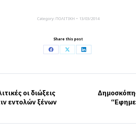
Category:
ΠΟΛΙΤΙΚΗ
13/03/2014
Share this post
Share
Share
Share
on
on
on
Facebook
X
LinkedIn
τικές οι διώξεις
Δημοσκόπη
ιν εντολών ξένων
“Εφημε
Next
post: