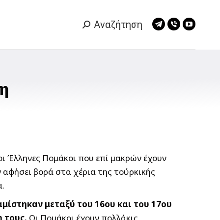
Αναζήτηση
Search:
Telegram
Viber
YouTub
page
page
page
opens
opens
opens
in
in
in
new
new
new
κη
window
window
window
οι Έλληνες Πομάκοι που επί μακρών έχουν
ν αφήσει βορά στα χέρια της τούρκικής
α.
αμίστηκαν μεταξύ του 16ου και του 17ου
 τους.
Οι Πομάκοι έχουν πολλάκις