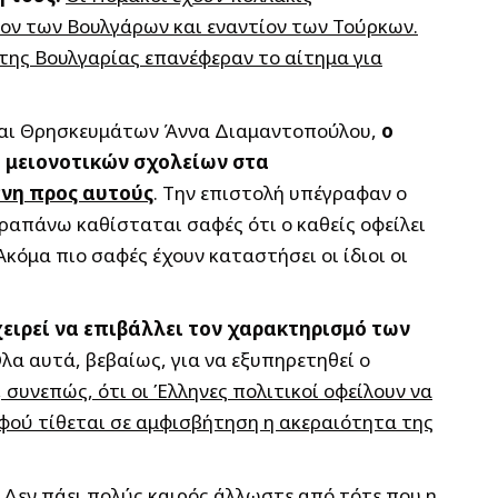
ον των Βουλγάρων και εναντίον των Τούρκων.
της Βουλγαρίας επανέφεραν το αίτημα για
 και Θρησκευμάτων Άννα Διαμαντοπούλου,
ο
η μειονοτικών σχολείων στα
ένη προς αυτούς
. Την επιστολή υπέγραφαν ο
ραπάνω καθίσταται σαφές ότι ο καθείς οφείλει
κόμα πιο σαφές έχουν καταστήσει οι ίδιοι οι
ειρεί να επιβάλλει τον χαρακτηρισμό των
α αυτά, βεβαίως, για να εξυπηρετηθεί ο
 συνεπώς, ότι οι Έλληνες πολιτικοί οφείλουν να
 αφού τίθεται σε αμφισβήτηση η ακεραιότητα της
 Δεν πάει πολύς καιρός άλλωστε από τότε που η