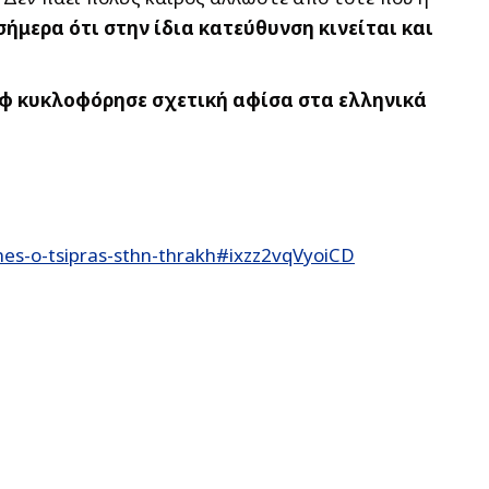
σήμερα ότι στην ίδια κατεύθυνση κινείται και
ούφ κυκλοφόρησε σχετική αφίσα στα ελληνικά
nes-o-tsipras-sthn-thrakh#ixzz2vqVyoiCD