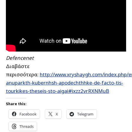
Defencenet
Διαβάστε
περισσότερα:
http://www.xryshaygh.com/index.php/e
anuparkth-kubernhsh-apodechthhke-de-facto-tis-
tourkikes-theseis-sto-aigai#ixzz2vrRXNMuB
Share this:
Facebook
X
Telegram
Threads