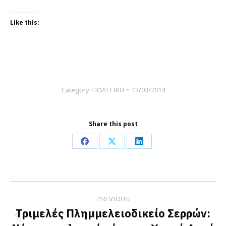
Like this:
Category:
ΠΟΛΙΤΙΚΗ
13/03/2014
Share this post
Share
Share
Share
on
on
on
Facebook
X
LinkedIn
Post
PREVIOUS
navigation
Τριμελές Πλημμελειοδικείο Σερρών:
Previous