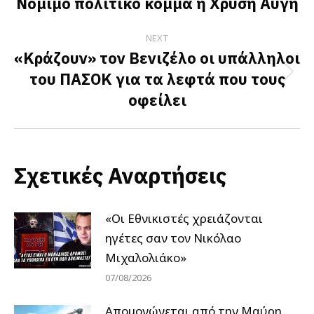
Νόμιμο πολιτικό κόμμα η Χρυσή Αυγή
post:
NEXT
«Κράζουν» τον Βενιζέλο οι υπάλληλοι
του ΠΑΣΟΚ για τα λεφτά που τους
Next
οφείλει
post:
Σχετικές Αναρτήσεις
«Οι Εθνικιστές χρειάζονται
ηγέτες σαν τον Νικόλαο
Μιχαλολιάκο»
07/08/2026
Απομονώνεται από την Μαύρη