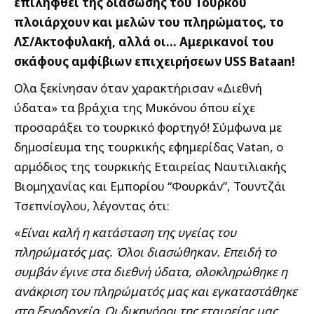
επιληφθεί της διάσωσης του Τούρκου
πλοιάρχουν και μελών του πληρώματος, το
ΛΣ/Ακτοφυλακή, αλλά οι… Αμερικανοί του
σκάφους αμφίβιων επιχειρήσεων USS Bataan!
Ολα ξεκίνησαν όταν χαρακτήρισαν «Διεθνή
ύδατα» τα βράχια της Μυκόνου όπου είχε
προσαράξει το τουρκικό φορτηγό! Σύμφωνα με
δημοσίευμα της τουρκικής εφημερίδας Vatan, ο
αρμόδιος της τουρκικής Εταιρείας Ναυτιλιακής
Βιομηχανίας και Εμπορίου “Φουρκάν”, Τουντζάι
Τσεπνίογλου, λέγοντας ότι:
«
Είναι καλή η κατάσταση της υγείας του
πληρώματός μας. Όλοι διασώθηκαν. Επειδή το
συμβάν έγινε στα διεθνή ύδατα, ολοκληρώθηκε η
ανάκριση του πληρώματός μας και εγκαταστάθηκε
στο ξενοδοχείο
.
Οι δικηγόροι της εταιρείας μας