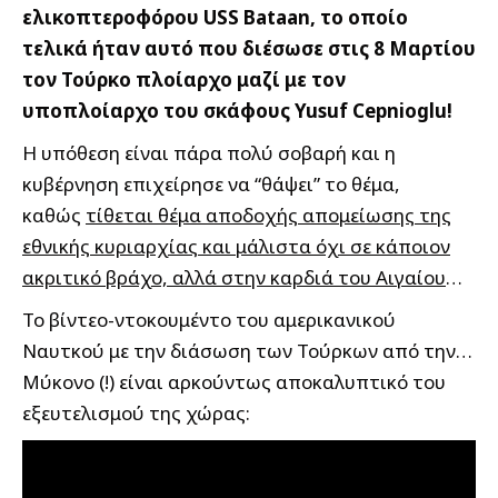
ελικοπτεροφόρου USS Bataan, το οποίο
τελικά ήταν αυτό που διέσωσε στις 8 Μαρτίου
τον Τούρκο πλοίαρχο μαζί με τον
υποπλοίαρχο του σκάφους Yusuf Cepnioglu!
Η υπόθεση είναι πάρα πολύ σοβαρή και η
κυβέρνηση επιχείρησε να “θάψει” το θέμα,
καθώς
τίθεται θέμα αποδοχής απομείωσης της
εθνικής κυριαρχίας και μάλιστα όχι σε κάποιον
ακριτικό βράχο, αλλά στην καρδιά του Αιγαίου
…
Το βίντεο-ντοκουμέντο του αμερικανικού
Ναυτκού με την διάσωση των Τούρκων από την…
Μύκονο (!) είναι αρκούντως αποκαλυπτικό του
εξευτελισμού της χώρας: