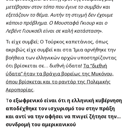
μετέβησαν στον τόπο που έγινε το συμβάν και
εξετάζουν το θέμα. Αυτήν τη στιγμή δεν έχουμε
κάποιο πρόβλημα
.
Ο Μουσταφά Γκιουρ και ο
Λεβέντ Γιουκσέλ είναι σε καλή κατάσταση
».
Τι είχε συμβεί; Ο Τούρκος καπετάνιος, όπως
ακριβώς είχε συμβεί και στα Ίμια αρνήθηκε την
βοήθεια των ελληνικών αρχών υποστηρίζοντας
ότι βρίσκεται σε… διεθνή ύδατα!
Τα “διεθνή
ύδατα” ήταν τα βράχια βορείως της Μυκόνου,
όπου βρίσκεται και το ραντάρ της Πολεμικής
Αεροπορίας
.
Τ
ο εξωφρενικό είναι ότι η ελληνική κυβέρνηση
αποδέχθηκε τον ισχυρισμό του στην πράξη
και αντί να την αφήσει να πνιγεί ζήτησε την…
συνδρομή του αμερικανικού