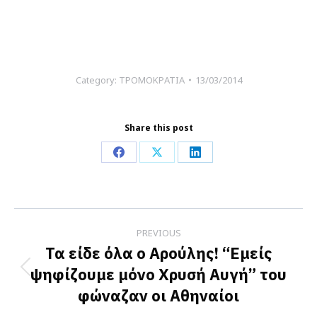
Category:
ΤΡΟΜΟΚΡΑΤΙΑ
13/03/2014
Share this post
Share
Share
Share
on
on
on
Facebook
X
LinkedIn
Post
PREVIOUS
navigation
Τα είδε όλα ο Αρούλης! “Εμείς
ψηφίζουμε μόνο Χρυσή Αυγή” του
Previous
φώναζαν οι Αθηναίοι
post: