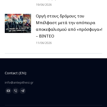
19/06/2026
Οργή στους δρόμους του
Μπέλφαστ μετά την απόπειρα
αποκεφαλισμού από «πρόσφυγα»!
– ΒΙΝΤΕΟ
11/06/2026
Contact (EN):
info@antepithesi.gr
Find us on:
YouTube
Viber
Telegram
page
page
page
opens
opens
opens