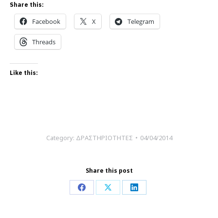
Share this:
Facebook
X
Telegram
Threads
Like this:
Category:
ΔΡΑΣΤΗΡΙΟΤΗΤΕΣ
04/04/2014
Share this post
Share
Share
Share
on
on
on