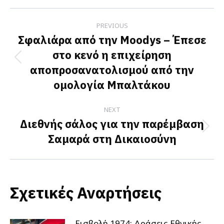
Facebook
X
LinkedIn
Post
PREVIOUS
navigation
Σφαλιάρα από την Moodys – Έπεσε
στο κενό η επιχείρηση
Previous
αποπροσανατολισμού από την
post:
ομολογία Μπαλτάκου
NEXT
Διεθνής σάλος για την παρέμβαση
Next
Σαμαρά στη Δικαιοσύνη
post:
Σχετικές Αναρτήσεις
Εισβολή 1974: Δράσεις Εθνικής