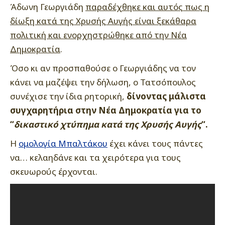
Άδωνη Γεωργιάδη
παραδέχθηκε και αυτός πως η
δίωξη κατά της Χρυσής Αυγής είναι ξεκάθαρα
πολιτική και ενορχηστρώθηκε από την Νέα
Δημοκρατία
.
Όσο κι αν προσπαθούσε ο Γεωργιάδης να τον
κάνει να μαζέψει την δήλωση, ο Τατσόπουλος
συνέχισε την ίδια ρητορική,
δίνοντας μάλιστα
συγχαρητήρια στην Νέα Δημοκρατία για το
“
δικαστικό χτύπημα κατά της Χρυσής Αυγής
“.
Η
ομολογία Μπαλτάκου
έχει κάνει τους πάντες
να… κελαηδάνε και τα χειρότερα για τους
σκευωρούς έρχονται.