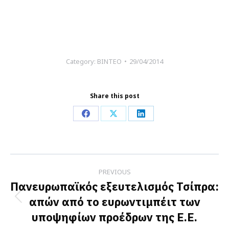
Category:
ΒΙΝΤΕΟ
29/04/2014
Share this post
Share
Share
Share
on
on
on
Facebook
X
LinkedIn
Post
PREVIOUS
navigation
Πανευρωπαϊκός εξευτελισμός Τσίπρα:
απών από το ευρωντιμπέιτ των
Previous
υποψηφίων προέδρων της Ε.Ε.
post: