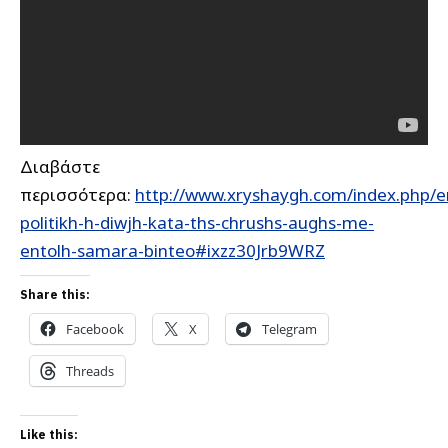
Διαβάστε
περισσότερα:
http://www.xryshaygh.com/index.php/e
politikh-h-diwjh-kata-ths-chrushs-aughs-me-
entolh-samara-binteo#ixzz30Jrb9WRZ
Share this:
Facebook
X
Telegram
Threads
Like this: